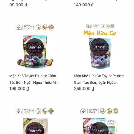
99.000 ₫
149.000 ₫
Đường, Dị Tật Thai Nhi Túi 25g
Giảm Mệt Mỏi Cho Mẹ Bầu Túi
65g
Bán hết
Bán hết
Mận Khô Taylor Prunes: Giảm
Mận Khô Hữu Cơ Taylor Prunes:
Táo Bón, Ngăn Ngừa Thiếu Máu
Giảm Táo Bón, Ngăn Ngừa
199.000 ₫
259.000 ₫
Cho Mẹ Bầu Túi 250g
Thiếu Máu Cho Mẹ Bầu Túi
250g
Bán hết
Bán hết