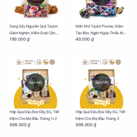
Sung Sấy Nguyên Quả Taylor:
Mận Khô Taylor Prunes: Giảm
Giảm Nghén, Kiểm Soát Cân
Táo Bón, Ngăn Ngừa Thiếu Máu
199.000 ₫
49.000 ₫
Nặng Cho Mẹ Bầu Túi 190g
Cho Mẹ Bầu Túi 50g
Bán hết
Bán hết
Hộp Quà Đậu Box Đầy Đủ, Tiết
Hộp Quà Đậu Box Đầy Đủ, Tiết
Kiệm Cho Mẹ Bầu Tháng 1+2
Kiệm Cho Mẹ Bầu Tháng 3
999.000 ₫
999.000 ₫