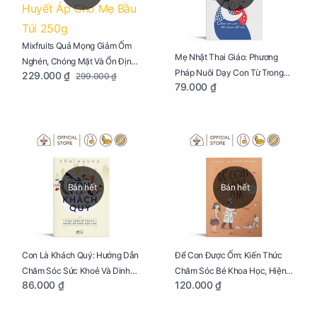
Mixfruits Quả Mọng Giảm Ốm
Mẹ Nhật Thai Giáo: Phương
Nghén, Chóng Mặt Và Ổn Định
Pháp Nuôi Dạy Con Từ Trong
229.000 ₫
299.000 ₫
Huyết Áp Cho Mẹ Bầu Túi 250g
79.000 ₫
Bụng Mẹ
Bán hết
Bán hết
Con Là Khách Quý: Hướng Dẫn
Để Con Được Ốm: Kiến Thức
Chăm Sóc Sức Khoẻ Và Dinh
Chăm Sóc Bé Khoa Học, Hiện
86.000 ₫
120.000 ₫
Dưỡng Cho Bé
Đại