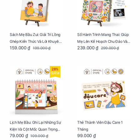
Sách Mẹ Bầu Zui: Giải Trí Lồng
Sổ Hành Trình Mang Thai: Giúp
Ghép Kiến Thức Và Lời Khuyên
Mẹ Lên Kế Hoạch Chu Đáo Và
159.000 ₫
239.000 ₫
199.000 ₫
299.000 ₫
Mang Thai Bổ Ích
Lưu Giữ Kỷ Niệm Mang Thai
28%
GIẢM
Lịch Mẹ Bầu: Ghi Lại Những Sự
Thẻ Thành Viên Đậu Care 1
Kiện Và Cột Mốc Quan Trọng
Tháng
79.000 ₫
99.000 ₫
109.000 ₫
Của Mẹ Và Bé