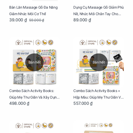
Bàn Lăn Massage Gỗ Đa Năng
Dụng Cụ Massage Gỗ Giảm Phù
Giảm Nhức Mỏi Cơ Thể
Nề, Nhức Mỏi Chân Tay Cho
39.000 ₫
89.000 ₫
59.000 ₫
Mẹ Bầu
Bán hết
Bán hết
Combo Sách Activity Books:
Combo Sách Activity Books +
Giúp Mẹ Thư Giãn Và Xây Dựng
Hộp Màu: Giúp Mẹ Thư Giãn Và
498.000 ₫
557.000 ₫
Thai Kỳ Chu Đáo
Xây Dựng Thai Kỳ Chu Đáo