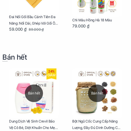
Đai Nối Gối Bầu Cánh Tiên Đa
Chì Màu Hồng Hà 18 Màu
Năng: Nối Dài, Ghép Với Gối Ôm
79.000 ₫
59.000 ₫
89.000 ₫
Dễ Dàng
Bán hết
24%
GIẢM
Bán hết
Bán hết
Dung Dịch Vệ Sinh Crevil Bảo
Bột Ngũ Cốc Cung Cấp Năng
Vệ Cô Bé, Diệt Khuẩn Cho Mẹ
Lượng, Đầy Đủ Dinh Dưỡng Cho