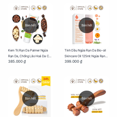
Bán hết
Bán hết
Kem Trị Rạn Da Palmer Ngừa
Tinh Dầu Ngừa Rạn Da Bio-oil
Rạn Da, Chống Lão Hoá Da Cho
Skincare Oil 125ml: Ngừa Rạn
385.000 ₫
399.000 ₫
Mẹ Bầu Tuýp 125g
Da, Chăm Sóc Da Toàn Diện
Cho Mẹ Bầu
34%
GIẢM
Bán hết
Bán hết