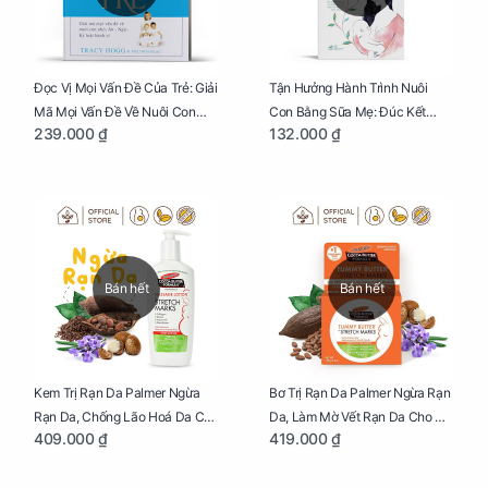
Đọc Vị Mọi Vấn Đề Của Trẻ: Giải
Tận Hưởng Hành Trình Nuôi
Mã Mọi Vấn Đề Về Nuôi Con
Con Bằng Sữa Mẹ: Đúc Kết
239.000 ₫
132.000 ₫
Nhỏ (Ăn, Ngủ, Kỷ Luật Hành Vi),
Những Kiến Thức Quý Báu Về
Giúp Bố Mẹ Nuôi Con Nhàn
Sữa Mẹ, Giúp Các Bà Mẹ Tự Tin
Tênh
Thực Hiện Thiên Chức Của
Mình Trong Hành Trình Nuôi
Con Bằng Sữa Mẹ
Bán hết
Bán hết
Kem Trị Rạn Da Palmer Ngừa
Bơ Trị Rạn Da Palmer Ngừa Rạn
Rạn Da, Chống Lão Hoá Da Cho
Da, Làm Mờ Vết Rạn Da Cho Mẹ
409.000 ₫
419.000 ₫
Mẹ Bầu Chai 250ml
Bầu Hũ 125g