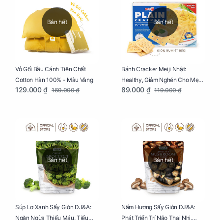
Bán hết
Bán hết
Vỏ Gối Bầu Cánh Tiên Chất
Bánh Cracker Meiji Nhật:
Cotton Hàn 100% - Màu Vàng
Healthy, Giảm Nghén Cho Mẹ
129.000 ₫
89.000 ₫
169.000 ₫
119.000 ₫
Bầu Hộp 104g
Bán hết
Bán hết
Súp Lơ Xanh Sấy Giòn DJ&A:
Nấm Hương Sấy Giòn DJ&A:
Ngăn Ngừa Thiếu Máu, Tiểu
Phát Triển Trí Não Thai Nhi,