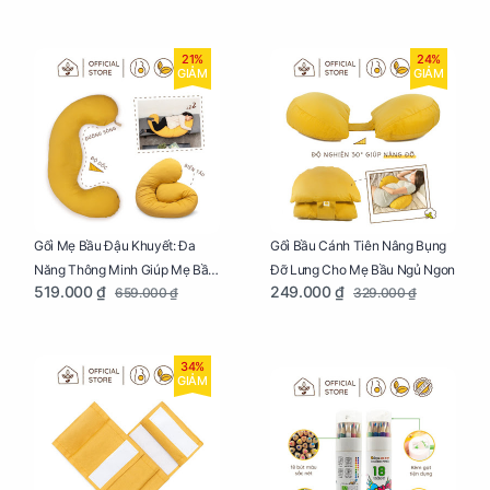
21%
24%
GIẢM
GIẢM
Gối Mẹ Bầu Đậu Khuyết: Đa
Gối Bầu Cánh Tiên Nâng Bụng
Năng Thông Minh Giúp Mẹ Bầu
Đỡ Lưng Cho Mẹ Bầu Ngủ Ngon
519.000 ₫
249.000 ₫
659.000 ₫
329.000 ₫
Ngủ Ngon, Cho Bé Bú Sau Sinh
34%
GIẢM