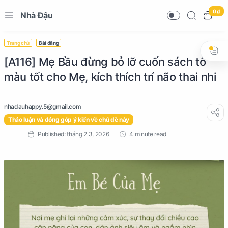
0 ₫
Nhà Đậu
Trang chủ
Bài đăng
[A116] Mẹ Bầu đừng bỏ lỡ cuốn sách tô
màu tốt cho Mẹ, kích thích trí não thai nhi
Thảo luận và đóng góp ý kiến về chủ đề này
4 minute read