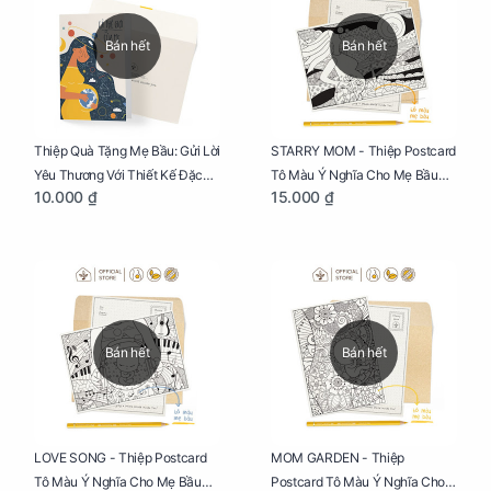
Bán hết
Bán hết
Thiệp Quà Tặng Mẹ Bầu: Gửi Lời
STARRY MOM - Thiệp Postcard
Yêu Thương Với Thiết Kế Đặc
Tô Màu Ý Nghĩa Cho Mẹ Bầu
10.000 ₫
15.000 ₫
Biệt Dành Riêng Cho Mẹ Bầu
Sáng Tạo, Thư Giãn Và Hạnh
Phúc
Bán hết
Bán hết
LOVE SONG - Thiệp Postcard
MOM GARDEN - Thiệp
Tô Màu Ý Nghĩa Cho Mẹ Bầu
Postcard Tô Màu Ý Nghĩa Cho