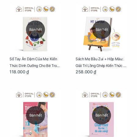
Bán hết
Bán hết
Sổ Tay Ăn Dặm Của Mẹ: Kiến
Sách Mẹ Bầu Zui + Hộp Màu:
Thức Dinh Dưỡng Cho Bé Trong
Giải Trí Lồng Ghép Kiến Thức Và
118.000 ₫
258.000 ₫
Tuổi Ăn Dặm
Lời Khuyên Mang Thai Bổ Ích
Bán hết
Bán hết