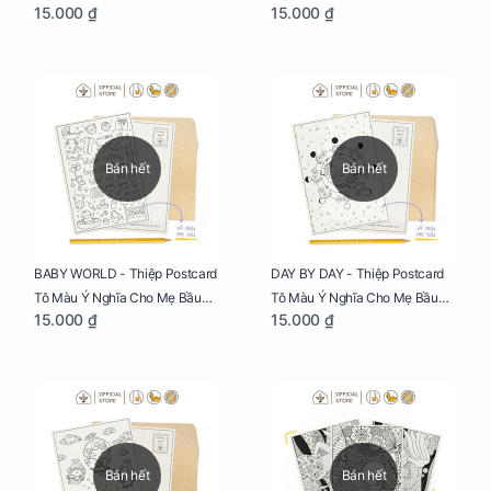
15.000 ₫
15.000 ₫
Sáng Tạo, Thư Giãn Và Hạnh
Mẹ Bầu Sáng Tạo, Thư Giãn Và
Phúc
Hạnh Phúc
Bán hết
Bán hết
BABY WORLD - Thiệp Postcard
DAY BY DAY - Thiệp Postcard
Tô Màu Ý Nghĩa Cho Mẹ Bầu
Tô Màu Ý Nghĩa Cho Mẹ Bầu
15.000 ₫
15.000 ₫
Sáng Tạo, Thư Giãn Và Hạnh
Sáng Tạo, Thư Giãn Và Hạnh
Phúc
Phúc
Bán hết
Bán hết