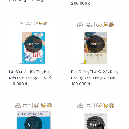
260.000 ₫
Thai Và Sinh Nở Cho Mẹ Bầu
Bán hết
Bán hết
Lần Đầu Làm Bố: Tổng Hợp
Dinh Dưỡng Thai Kỳ: Xây Dựng
Kiến Thức Thai Kỳ, Giúp Bố
Chế Độ Dinh Dưỡng Giúp Mẹ
119.000 ₫
189.000 ₫
Thấu Hiểu Hơn Về Mẹ Bầu Và
Khỏe, Con Yêu Phát Triển Toàn
Quá Trình Phát Triển Của Con
Diện Và Thông Minh
Yêu
Bán hết
Bán hết