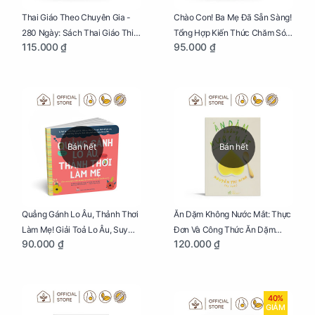
Thai Giáo Theo Chuyên Gia -
Chào Con! Ba Mẹ Đã Sẵn Sàng!
280 Ngày: Sách Thai Giáo Thiết
Tổng Hợp Kiến Thức Chăm Sóc
115.000 ₫
95.000 ₫
Thực Nhất Cho Mẹ Bầu
Trẻ Sơ Sinh
Bán hết
Bán hết
Quẳng Gánh Lo Âu, Thảnh Thơi
Ăn Dặm Không Nước Mắt: Thực
Làm Mẹ! Giải Toả Lo Âu, Suy
Đơn Và Công Thức Ăn Dặm
90.000 ₫
120.000 ₫
Nghĩ Tiêu Cực Cho Mẹ
Kiểu Nhật
40%
GIẢM