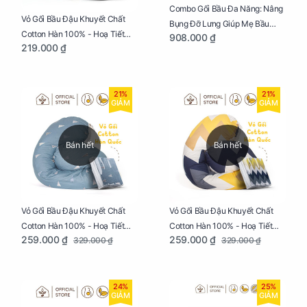
Combo Gối Bầu Đa Năng: Nâng
Vỏ Gối Bầu Đậu Khuyết Chất
Bụng Đỡ Lưng Giúp Mẹ Bầu
Cotton Hàn 100% - Hoạ Tiết
908.000 ₫
Ngủ Ngon, Cho Bé Bú Sau Sinh
219.000 ₫
Tam Giác
21%
21%
GIẢM
GIẢM
Bán hết
Bán hết
Vỏ Gối Bầu Đậu Khuyết Chất
Vỏ Gối Bầu Đậu Khuyết Chất
Cotton Hàn 100% - Hoạ Tiết
Cotton Hàn 100% - Hoạ Tiết
259.000 ₫
259.000 ₫
329.000 ₫
329.000 ₫
Thông Lạnh
Ziczac
24%
25%
GIẢM
GIẢM