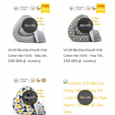
-709%
-709%
GIẢM
GIẢM
Bán hết
Bán hết
Vỏ Gối Bầu Đậu Khuyết Chất
Vỏ Gối Bầu Đậu Khuyết Chất
Cotton Hàn 100% - Màu Ghi
Cotton Hàn 100% - Hoạ Tiết
259.000 ₫
259.000 ₫
32.000 ₫
32.000 ₫
Xám
Xương Cá
Bán hết
Bán hết