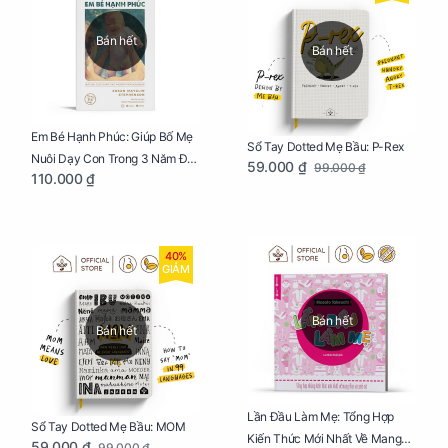
Bán hết
Bán hết
Em Bé Hạnh Phúc: Giúp Bố Mẹ
Sổ Tay Dotted Mẹ Bầu: P-Rex
Nuôi Dạy Con Trong 3 Năm Đầu
59.000 ₫
99.000 ₫
110.000 ₫
Đời
40%
GIẢM
Bán hết
Bán hết
Lần Đầu Làm Mẹ: Tổng Hợp
Sổ Tay Dotted Mẹ Bầu: MOM
Kiến Thức Mới Nhất Về Mang
59.000 ₫
99.000 ₫