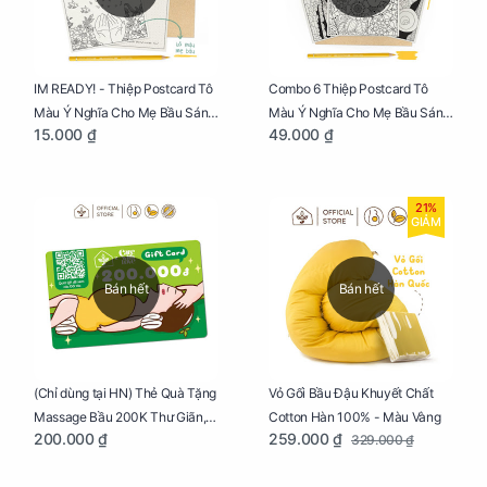
IM READY! - Thiệp Postcard Tô
Combo 6 Thiệp Postcard Tô
Màu Ý Nghĩa Cho Mẹ Bầu Sáng
Màu Ý Nghĩa Cho Mẹ Bầu Sáng
15.000 ₫
49.000 ₫
Tạo, Thư Giãn Và Hạnh Phúc
Tạo, Thư Giãn Và Hạnh Phúc
21%
GIẢM
Bán hết
Bán hết
Vỏ Gối Bầu Đậu Khuyết Chất
(Chỉ dùng tại HN) Thẻ Quà Tặng
Cotton Hàn 100% - Màu Vàng
Massage Bầu 200K Thư Giãn,
259.000 ₫
200.000 ₫
329.000 ₫
Tăng Tuần Hoàn Máu, Ngủ
Ngon