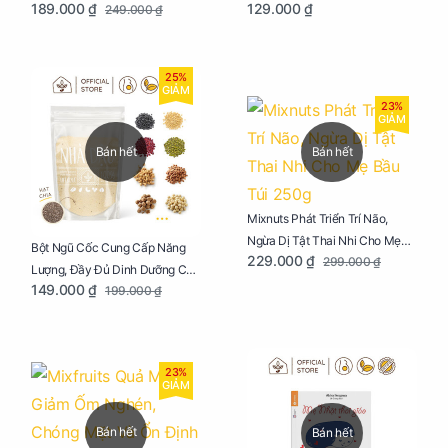
189.000 ₫
129.000 ₫
249.000 ₫
Bầu Chai 100ml
Mẹ Bầu Hũ 250g
25%
GIẢM
23%
GIẢM
Bán hết
Bán hết
Mixnuts Phát Triển Trí Não,
Ngừa Dị Tật Thai Nhi Cho Mẹ
Bột Ngũ Cốc Cung Cấp Năng
229.000 ₫
299.000 ₫
Bầu Túi 250g
Lượng, Đầy Đủ Dinh Dưỡng Cho
149.000 ₫
199.000 ₫
Mẹ Bầu Túi 250g
23%
GIẢM
Bán hết
Bán hết